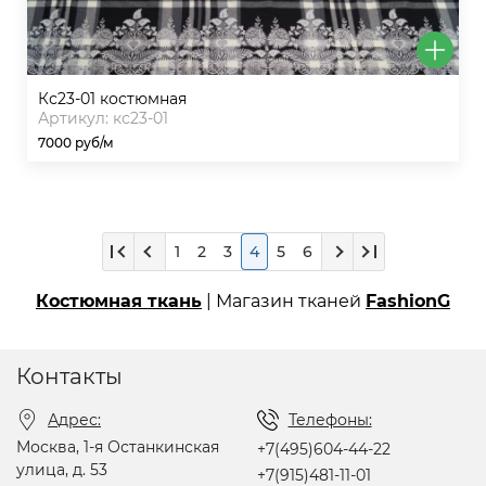
кс23-01 костюмная
Артикул: кс23-01
7000 руб/м
1
2
3
4
5
6
Костюмная ткань
| Магазин тканей
FashionG
Контакты
Адрес:
Телефоны:
Москва, 1-я Останкинская
+7(495)604-44-22
улица, д. 53
+7(915)481-11-01