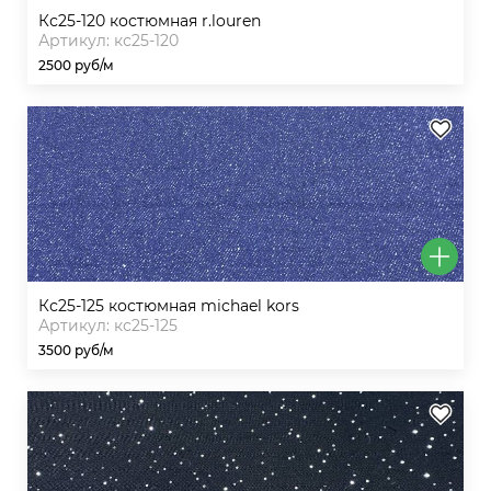
кс25-120 костюмная r.louren
Артикул: кс25-120
2500 руб/м
кс25-125 костюмная michael kors
Артикул: кс25-125
3500 руб/м