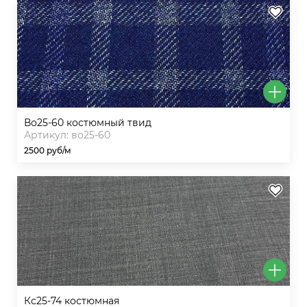
во25-60 костюмный твид
Артикул: во25-60
2500 руб/м
кс25-74 костюмная