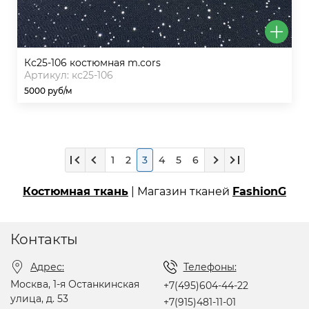
кс25-106 костюмная m.cors
Артикул: кс25-106
5000 руб/м
1
2
3
4
5
6
Костюмная ткань
| Магазин тканей
FashionG
Контакты
Адрес:
Телефоны:
Москва, 1-я Останкинская
+7(495)604-44-22
улица, д. 53
+7(915)481-11-01