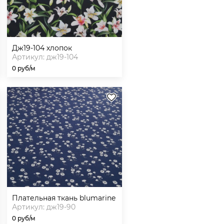
дж19-104 хлопок
Артикул: дж19-104
0 руб/м
плательная ткань blumarine
Артикул: дж19-90
0 руб/м