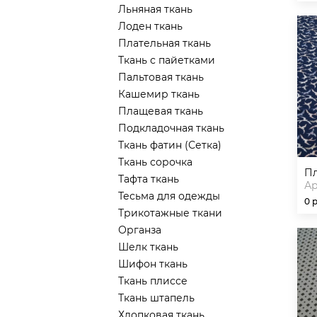
Льняная ткань
Лоден ткань
Плательная ткань
Ткань с пайетками
Пальтовая ткань
Кашемир ткань
Плащевая ткань
Подкладочная ткань
Ткань фатин (Сетка)
Ткань сорочка
Тафта ткань
Ар
Тесьма для одежды
0 
Трикотажные ткани
Органза
Шелк ткань
Шифон ткань
Ткань плиссе
Ткань штапель
Хлопковая ткань