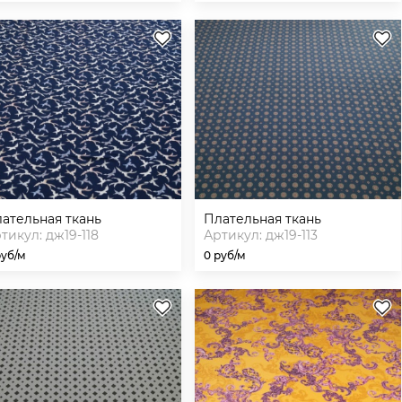
плательная ткань
плательная ткань
тикул: дж19-118
Артикул: дж19-113
руб/м
0 руб/м