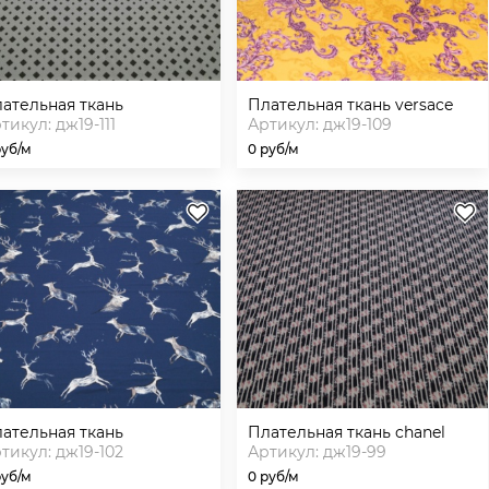
плательная ткань
плательная ткань versace
тикул: дж19-111
Артикул: дж19-109
руб/м
0 руб/м
плательная ткань
плательная ткань chanel
тикул: дж19-102
Артикул: дж19-99
руб/м
0 руб/м