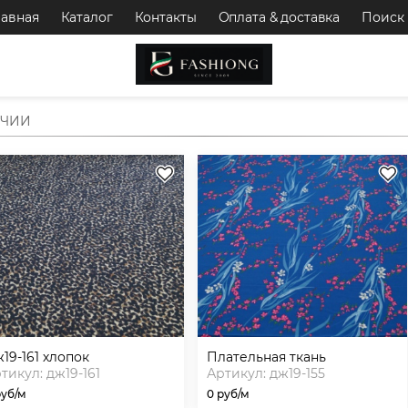
лавная
Каталог
Контакты
Оплата & доставка
Поиск
ИЧИИ
ж19-161 хлопок
плательная ткань
тикул: дж19-161
Артикул: дж19-155
руб/м
0 руб/м