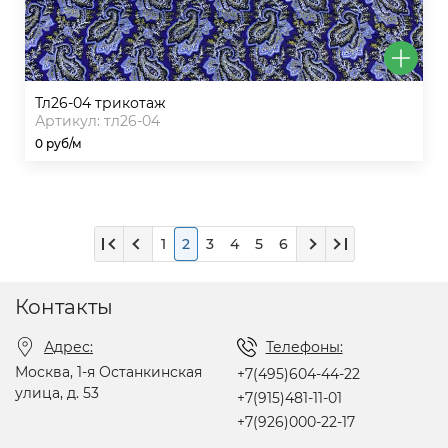
тл26-04 трикотаж
Артикул: тл26-04
0 руб/м
1
2
3
4
5
6
Контакты
Адрес:
Телефоны:
Москва, 1-я Останкинская
+7(495)604-44-22
улица, д. 53
+7(915)481-11-01
+7(926)000-22-17