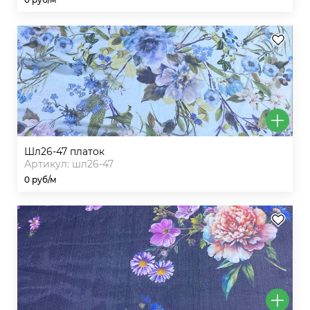
шл26-47 платок
Артикул: шл26-47
0 руб/м