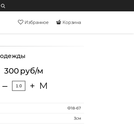
Избранное
Корзина
 одежды
300
руб/м
М
‒
+
Ф18-67
3см