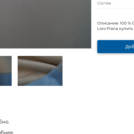
Состав
Описание:
100 % 
Loro Piana купить
Доб
бно.
обнее.