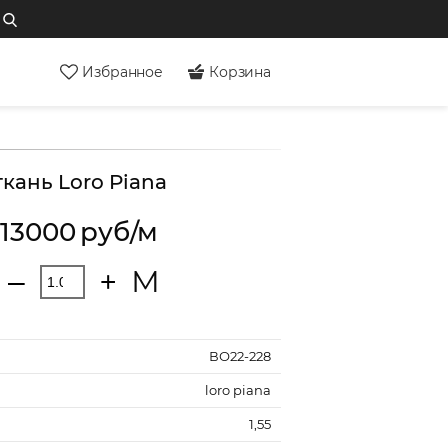
Избранное
Корзина
кань Loro Piana
13000
руб/м
М
‒
+
ВО22-228
loro piana
1,55